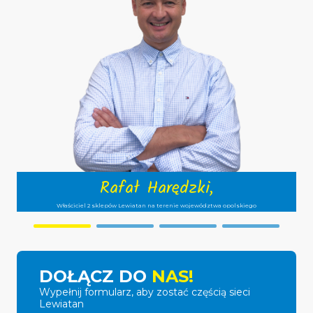
Rafał Harędzki,
Właściciel 2 sklepów Lewiatan na terenie województwa opolskiego
DOŁĄCZ DO
NAS!
Wypełnij formularz, aby zostać częścią sieci
Lewiatan