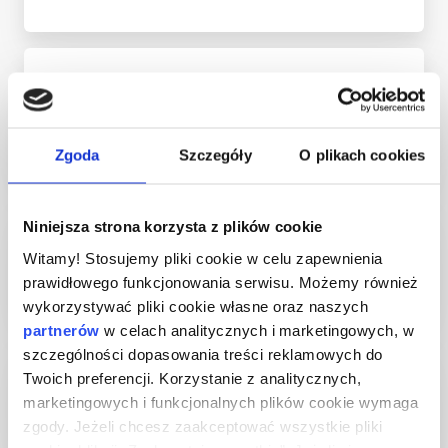
Skorzystasz z atrakcyjnej cenowo oferty 500 wysoko jakościowych
produktów marki własnej
, stanowiących około
6% wartości
sprzedaży
.
DOPASOWANA
OFERTA
Zgoda
Szczegóły
O plikach cookies
Idealnie dostosujesz asortyment
do lokalnych potrzeb w oparciu
o
autorskie narzędzia Lewiatana
.
ATRAKCYJNE
Niniejsza strona korzysta z plików cookie
CENY
Witamy! Stosujemy pliki cookie w celu zapewnienia
prawidłowego funkcjonowania serwisu. Możemy również
wykorzystywać pliki cookie własne oraz naszych
Zaoferujesz atrakcyjne ceny sprzedaży, dzięki
korzystnym warunkom
zakupowym
.
partnerów
w celach analitycznych i marketingowych, w
szczególności dopasowania treści reklamowych do
REKLAMA
Twoich preferencji. Korzystanie z analitycznych,
W MEDIACH
marketingowych i funkcjonalnych plików cookie wymaga
zgody. Jeżeli chcesz zaakceptować wszystkie pliki
Zwiększysz rozpoznawalność swojego biznesu, dzięki
stałej