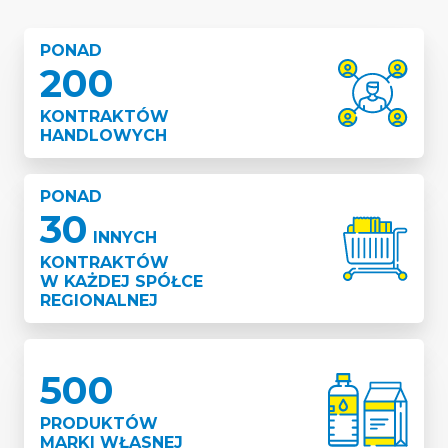
PONAD
200
KONTRAKTÓW
HANDLOWYCH
Poprawisz rentowność
w oparciu o szeroki portfel ponad 200
kontraktów handlowych i 20 umów okołobiznesowych.
PONAD
30
Rocznie
zwiększamy wypłaty
dla Franczyzobiorców
średnio o 20%
.
INNYCH
KONTRAKTÓW
W KAŻDEJ SPÓŁCE
REGIONALNEJ
Wzmocnisz sprzedaż produktów świeżych i lokalnych dzięki
usystematyzowanej współpracy z dostawcami
mięsa, warzyw
i owoców.
500
PRODUKTÓW
MARKI WŁASNEJ