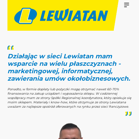
Działając w sieci Lewiatan mam
Of
wsparcie na wielu płaszczyznach -
bi
marketingowej, informatycznej,
sz
zawierania umów okołobiznesowych.
ane
Dzię
korz
Ponadto, w formie dopłaty lub pożyczki mogę otrzymać nawet 60-70%
a.
hand
finansowania na zakup urządzeń i wyposażenia sklepu. W codziennej
w po
współpracy mam ze strony Spółki Regionalnej koordynatora, który opiekuje się
moim sklepem. Materiały i know-how, które otrzymuje ze strony Lewiatana
uważam za najlepsze spośród oferowanych na rynku przez sieci franczyzowe.