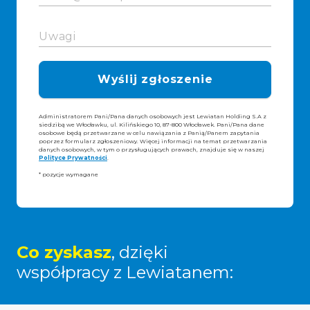
Wyślij zgłoszenie
Administratorem Pani/Pana danych osobowych jest Lewiatan Holding S.A z
siedzibą we Włocławku, ul. Kilińskiego 10, 87-800 Włocławek. Pani/Pana dane
osobowe będą przetwarzane w celu nawiązania z Panią/Panem zapytania
poprzez formularz zgłoszeniowy. Więcej informacji na temat przetwarzania
danych osobowych, w tym o przysługujących prawach, znajduje się w naszej
Polityce Prywatności
.
* pozycje wymagane
Co zyskasz
, dzięki
współpracy z Lewiatanem: